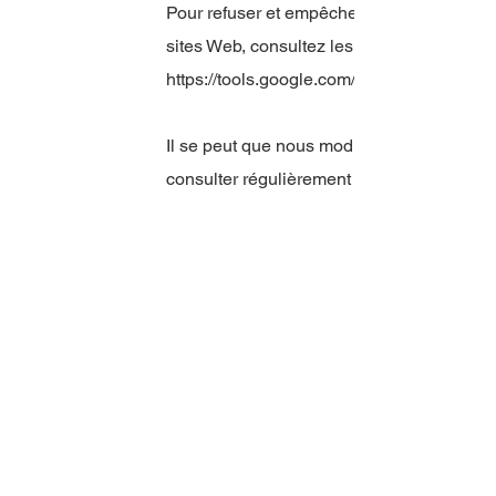
Pour refuser et empêcher que vos données 
sites Web, consultez les instructions suiva
https://tools.google.com/dlpage/gaoptout?h
Il se peut que nous modifiions cette poli
consulter régulièrement cette page pour ob