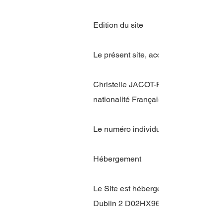
Edition du site
Le présent site, accessible à l’URL
Christelle JACOT-PEAN, résidant
nationalité Française (France),
Le numéro individuel TVA de l’édite
Hébergement
Le Site est hébergé par la société Wi
Dublin 2 D02HX96, Ireland, (contact 