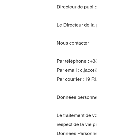
Directeur de publication
Le Directeur de la publication du Si
Nous contacter
Par téléphone : +33617206075
Par email :
c.jacot@ausensrh.fr
Par courrier : 19 RUE DU BASTIO
Données personnelles
Le traitement de vos données à carac
respect de la vie privée, disponible 
Données Personnelles", conformémen